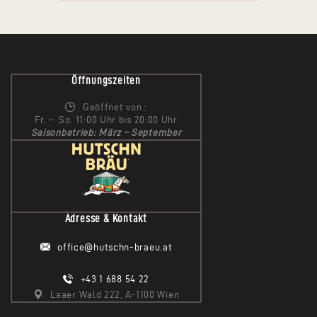
Öffnungszeiten
Geöffnet von :
Fr. – So. 11:00 Uhr bis 20:00 Uhr
Saisonbetrieb: März – September
Adresse & Kontakt
office@hutschn-braeu.at
+43 1 688 54 22
Laaer Wald 222, A-1100 Wien