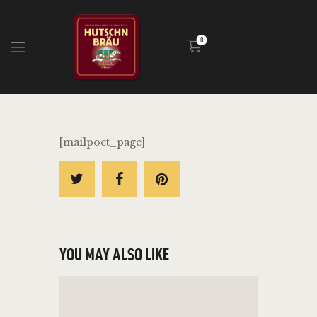
0
HOME
BLOG
INFOS
[mailpoet_page]
EVENTS
SHOP
MEDIA
YOU MAY ALSO LIKE