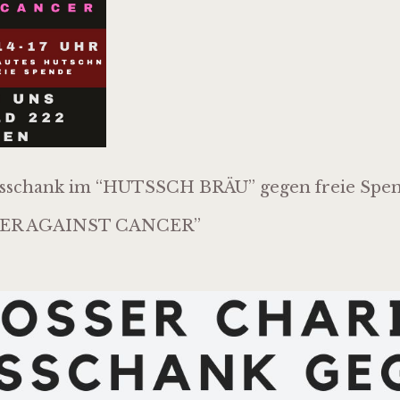
ausschank im “HUTSSCH BRÄU” gegen freie Spe
NCER AGAINST CANCER”