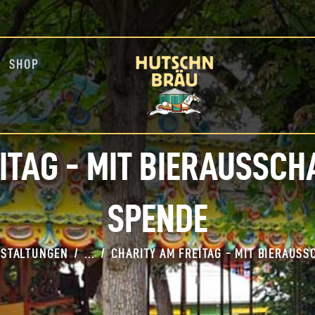
HOME
BLOG
INFOS
SHOP
EVENTS
SHOP
MEDIA
ITAG - MIT BIERAUSSCH
SPENDE
NSTALTUNGEN
...
CHARITY AM FREITAG - MIT BIERAUSS