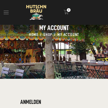
0
MY ACCOUNT
HOME
HOME
SHOP
MY ACCOUNT
BLOG
INFOS
EVENTS
SHOP
MEDIA
ANMELDEN