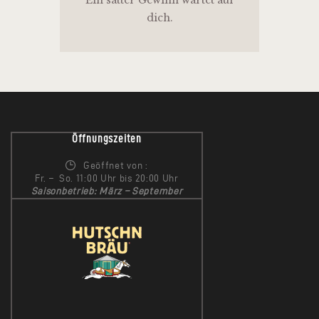
Ein satter Gewinn wartet auf
dich.
Öffnungszeiten
Geöffnet von :
Fr. – So. 11:00 Uhr bis 20:00 Uhr
Saisonbetrieb: März – September