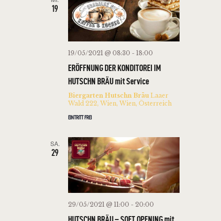
19
I
N
C
S
H
U
T
19/05/2021 @ 08:30
-
18:00
C
E
ERÖFFNUNG DER KONDITOREI IM
H
N
HUTSCHN BRÄU mit Service
E
-
Biergarten Hutschn Bräu
Laaer
Wald 222, Wien, Wien, Österreich
U
N
EINTRITT FREI
A
N
V
D
SA.
I
29
A
G
N
A
S
T
I
I
29/05/2021 @ 11:00
-
20:00
C
O
HUTSCHN BRÄU – SOFT OPENING mit