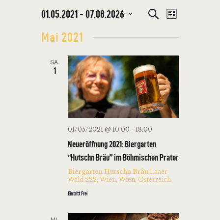
V
01.05.2021
 - 
07.08.2026
V
S
L
u
E
D
i
E
c
Mai 2021
s
R
a
h
R
t
t
e
A
e
A
SA.
u
N
1
N
m
S
w
S
T
ä
T
A
h
L
A
l
01/05/2021 @ 10:00
-
18:00
T
e
L
Neueröffnung 2021: Biergarten
U
n
T
“Hutschn Bräu” im Böhmischen Prater
.
N
U
Biergarten Hutschn Bräu
Laaer
G
Wald 222, Wien, Wien, Österreich
N
A
Eintritt Frei
G
N
E
S
MI.