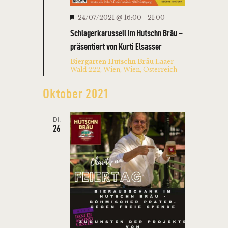
N
H
24/07/2021 @ 16:00
-
21:00
e
Schlagerkarussell im Hutschn Bräu –
r
v
präsentiert von Kurti Elsasser
o
r
Biergarten Hutschn Bräu
Laaer
g
Wald 222, Wien, Wien, Österreich
e
h
o
Oktober 2021
b
e
n
DI.
26