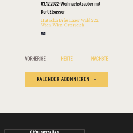
03.12.2022-Weihnachstzauber mit
Kurt Elsasser
Hutachn Bräu
Laaer Wald 222,
Wien, Wien, Österreich
FREI
VERANSTALT
VORHERIGE
HEUTE
NÄCHSTE
VERANSTALTUNGEN
KALENDER ABONNIEREN
Öffnungszeiten