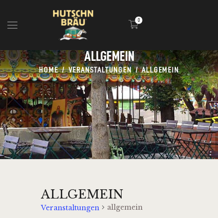
0
ALLGEMEIN
HOME
HOME
VERANSTALTUNGEN
ALLGEMEIN
BLOG
INFOS
EVENTS
SHOP
MEDIA
ALLGEMEIN
allgemein
Veranstaltungen