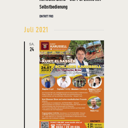
Selbstbedienung
N
H
T
EINTRITT FREI
E
Juli 2021
N
,
SA.
24
N
A
V
I
G
A
T
I
O