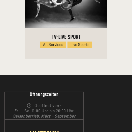
TV-LIVE SPORT
All Services
Live Sports
Öffnungszeiten
Geöffnet von :
Fr. – So. 11:00 Uhr bis 20:00 Uhr
Saisonbetrieb: März – September