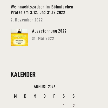
Weihnachtszauber im Böhmischen
Prater am 3.12. und 31.12.2022
2. Dezember 2022
Auszeichnung 2022
31. Mai 2022
KALENDER
AUGUST 2026
M
D
M
D
F
S
S
1
2