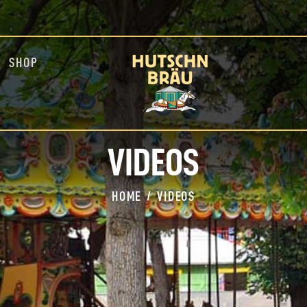
HOME
BLOG
INFOS
SHOP
EVENTS
SHOP
MEDIA
VIDEOS
HOME
VIDEOS