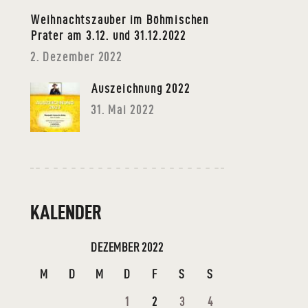
Weihnachtszauber im Böhmischen
Prater am 3.12. und 31.12.2022
2. Dezember 2022
Auszeichnung 2022
31. Mai 2022
KALENDER
DEZEMBER 2022
M
D
M
D
F
S
S
1
2
3
4