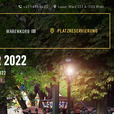
+43 1 688 54 22
Laaer Wald 222 A-1100 Wien
PLATZRESERVIERUNG
0
WARENKORB
R 2022
022