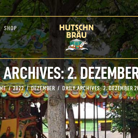
HOME
BLOG
INFOS
SHOP
EVENTS
SHOP
MEDIA
 ARCHIVES: 2. DEZEMBE
ME
2022
DEZEMBER
DAILY ARCHIVES: 2. DEZEMBER 2